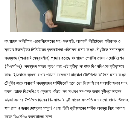
বাংলাদেশ অলিম্পিক এসোসিয়েশনের সহ-সভাপতি, আবাহনী লিমিটেডের পরিচালক ও
স্কয়ার টয়লেট্রিজ লিমিটেডের ব্যবস্থাপনা পরিচালক জনাব অঞ্জন চৌধুরীকে সম্মানসূচক
সদস্যপদ (অনারারি মেম্বারশীপ) প্রদান করেছে বাংলাদেশ স্পোর্টস প্রেস এসোসিয়েশন
(বিএসপিএ)। সদস্যপদ সাদরে গ্রহণ করে এই ক্রীড়া সংগঠক বিএসপিএকে ক্রীড়াঙ্গনে
আরও ইতিবাচক ভূমিকা রাখার পরামর্শ দিয়েছেন। মাছরাঙা টেলিভিশন অফিসে জনাব অঞ্জন
চৌধুরীর হাতে অনারারি সদস্যপদের সার্টিফিকেট তুলে দেন বিএসপিএ’র সভাপতি জনাব সনৎ
বাবলা। তাকে বিএসপিএ’র ব্লেজার পরিয়ে দেন সাধারণ সম্পাদক জনাব সুদীপ্ত আহমদ
আনন্দ। এসময় উপস্থিত ছিলেন বিএসপিএ’র দুই সাবেক সভাপতি জনাব মো. হাসান উল্লাহ
খান রানা ও জনাব মোস্তফা মামুন। এরপর তিনি ক্রীড়াঙ্গনের সার্বিক অবস্থা নিয়ে আলাপ
করেন বিএসপিএ কর্মকর্তাদের সঙ্গে।